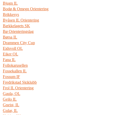
Bjugn IL
Bodø & Omegn Orientering
Brikkesys
Byåsen IL Orientering
Bækkelagets SK
Bø Orienteringslag
Børsa IL
Drammen City Cup
Eidsvoll OL
Eiker OL
Fana IL
Follokarusellen
Fossekallen IL
Fossum IF
Fredrikstad Skiklubb
Frol IL Orientering
Gaula, OL
Geilo IL
Gneist, IL
Gular, IL