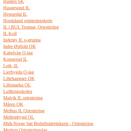
Halden SK
Haugesund IL
Hemsedal IL
Hordaland orinteringskrets
IL i BUL Tromsø, Orientering
IL Koll
Inderøy IL o-gruppa
Indre Østfold OK
Kabelvåg O-lag
Konnerud IL
Leik, IL
Lierbygda O-lag
Lillehammer OK
Lillomarka OL
Luftkrigsskolen
Malvik IL orientering
Måren OK
Melhus IL Orientering
Mellembygd OL
Midt-Norge Sør Bedriftsidrettskrets - Orientering
Modum Orienteringslag