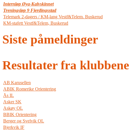
Internløp Øya-Kalvskinnet
Treningsløp 9 Fjerdingsstad
Telemark 2-dagers / KM-lang Vestf&Telem. Buskerud
KM-stafett Vestf&Telem, Buskerud
Siste påmeldinger
Resultater fra klubbene
AB Karusellen
ABIK Romerike Orientering
Ås IL
Asker SK
Askøy OL
BBIK Orientering
Berger og Svelvik OL
Bjerkvik IF