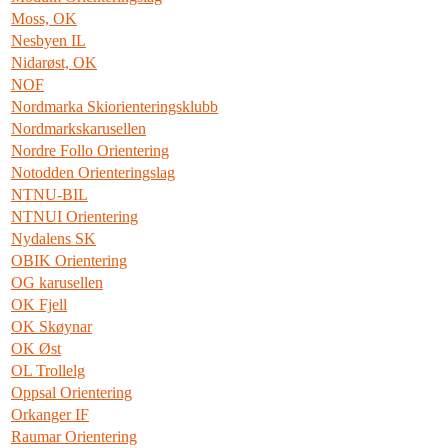
Moss, OK
Nesbyen IL
Nidarøst, OK
NOF
Nordmarka Skiorienteringsklubb
Nordmarkskarusellen
Nordre Follo Orientering
Notodden Orienteringslag
NTNU-BIL
NTNUI Orientering
Nydalens SK
OBIK Orientering
OG karusellen
OK Fjell
OK Skøynar
OK Øst
OL Trollelg
Oppsal Orientering
Orkanger IF
Raumar Orientering