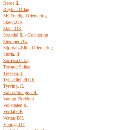
Røros IL
Røyken O-lag
SK Freidig, Orientering
Skeidi,OK
Skien OK
Sogndal IL - Orientering
Steinkjer OK
Stjørdals-Blink Orientering
Sturla, IF
Sørreisa O-lag
Tormod Skilag
Trøsken IL
Tyin-Filefjell OK
Tyrving, IL
Vallset/Stange, OL
Varegg Fleridrett
Velledalen IL
Verdal OK
Veritas BIL
Viking, TIF