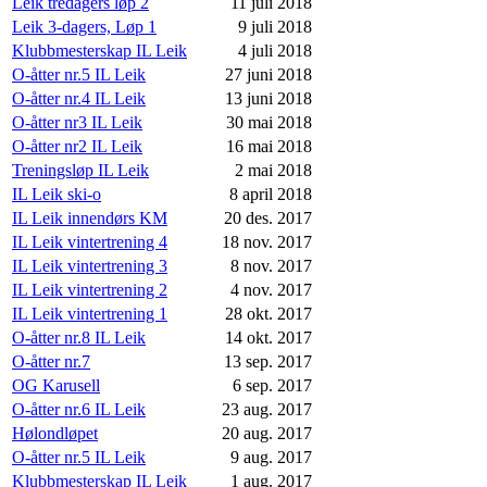
Leik tredagers løp 2
11 juli 2018
Leik 3-dagers, Løp 1
9 juli 2018
Klubbmesterskap IL Leik
4 juli 2018
O-åtter nr.5 IL Leik
27 juni 2018
O-åtter nr.4 IL Leik
13 juni 2018
O-åtter nr3 IL Leik
30 mai 2018
O-åtter nr2 IL Leik
16 mai 2018
Treningsløp IL Leik
2 mai 2018
IL Leik ski-o
8 april 2018
IL Leik innendørs KM
20 des. 2017
IL Leik vintertrening 4
18 nov. 2017
IL Leik vintertrening 3
8 nov. 2017
IL Leik vintertrening 2
4 nov. 2017
IL Leik vintertrening 1
28 okt. 2017
O-åtter nr.8 IL Leik
14 okt. 2017
O-åtter nr.7
13 sep. 2017
OG Karusell
6 sep. 2017
O-åtter nr.6 IL Leik
23 aug. 2017
Hølondløpet
20 aug. 2017
O-åtter nr.5 IL Leik
9 aug. 2017
Klubbmesterskap IL Leik
1 aug. 2017