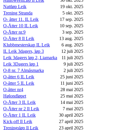
HalloweenLøp Il Leik
30 okt. 2025
Nattløp Leik
19 okt. 2025
Trening Stranda
5 okt. 2025
O- åtter 11. IL Leik
17 sep. 2025
O-Åtter 10 IL Leik
10 sep. 2025
O-Åtter nr.9
3 sep. 2025
O-Åtter 8 Il Leik
13 aug. 2025
Klubbmesterskap IL Leik
6 aug. 2025
IL Leik 3dagers, løp 3
12 juli 2025
Leik 3dagers løp 2, Liamarka
11 juli 2025
Leik 3Dagers løp 1
9 juli 2025
O-8 nr. 7 Almåsmarka
2 juli 2025
O-åtter 6 IL Leik
25 juni 2025
O-åtter 5 IL Leik
11 juni 2025
O-åtter nr4
28 mai 2025
Hølondløpet
25 mai 2025
O-Åtter 3 IL Leik
14 mai 2025
O-Åtter nr 2 Il Leik
7 mai 2025
O-Åtter 1 IL Leik
30 april 2025
Kick-off Il Leik
27 april 2025
Treningsløp Il Leik
23 april 2025