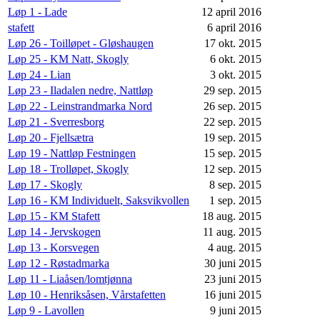
Løp 1 - Lade
12 april 2016
stafett
6 april 2016
Løp 26 - Toilløpet - Gløshaugen
17 okt. 2015
Løp 25 - KM Natt, Skogly
6 okt. 2015
Løp 24 - Lian
3 okt. 2015
Løp 23 - Iladalen nedre, Nattløp
29 sep. 2015
Løp 22 - Leinstrandmarka Nord
26 sep. 2015
Løp 21 - Sverresborg
22 sep. 2015
Løp 20 - Fjellsætra
19 sep. 2015
Løp 19 - Nattløp Festningen
15 sep. 2015
Løp 18 - Trolløpet, Skogly
12 sep. 2015
Løp 17 - Skogly
8 sep. 2015
Løp 16 - KM Individuelt, Saksvikvollen
1 sep. 2015
Løp 15 - KM Stafett
18 aug. 2015
Løp 14 - Jervskogen
11 aug. 2015
Løp 13 - Korsvegen
4 aug. 2015
Løp 12 - Røstadmarka
30 juni 2015
Løp 11 - Liaåsen/lomtjønna
23 juni 2015
Løp 10 - Henriksåsen, Vårstafetten
16 juni 2015
Løp 9 - Lavollen
9 juni 2015