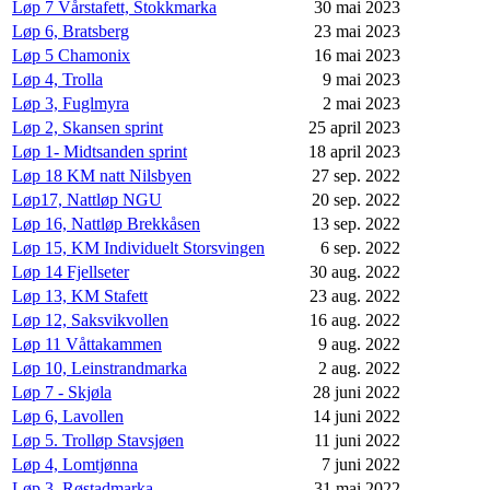
Løp 7 Vårstafett, Stokkmarka
30 mai 2023
Løp 6, Bratsberg
23 mai 2023
Løp 5 Chamonix
16 mai 2023
Løp 4, Trolla
9 mai 2023
Løp 3, Fuglmyra
2 mai 2023
Løp 2, Skansen sprint
25 april 2023
Løp 1- Midtsanden sprint
18 april 2023
Løp 18 KM natt Nilsbyen
27 sep. 2022
Løp17, Nattløp NGU
20 sep. 2022
Løp 16, Nattløp Brekkåsen
13 sep. 2022
Løp 15, KM Individuelt Storsvingen
6 sep. 2022
Løp 14 Fjellseter
30 aug. 2022
Løp 13, KM Stafett
23 aug. 2022
Løp 12, Saksvikvollen
16 aug. 2022
Løp 11 Våttakammen
9 aug. 2022
Løp 10, Leinstrandmarka
2 aug. 2022
Løp 7 - Skjøla
28 juni 2022
Løp 6, Lavollen
14 juni 2022
Løp 5. Trolløp Stavsjøen
11 juni 2022
Løp 4, Lomtjønna
7 juni 2022
Løp 3, Røstadmarka
31 mai 2022