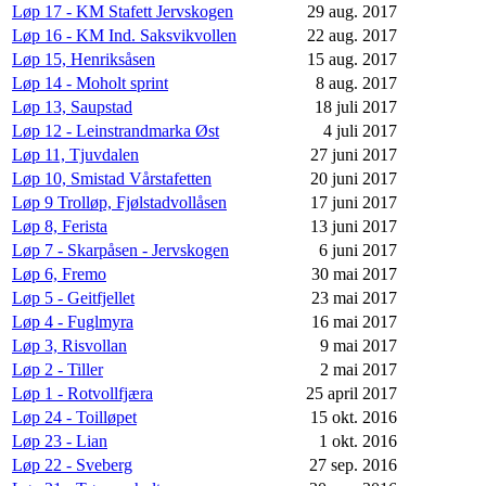
Løp 17 - KM Stafett Jervskogen
29 aug. 2017
Løp 16 - KM Ind. Saksvikvollen
22 aug. 2017
Løp 15, Henriksåsen
15 aug. 2017
Løp 14 - Moholt sprint
8 aug. 2017
Løp 13, Saupstad
18 juli 2017
Løp 12 - Leinstrandmarka Øst
4 juli 2017
Løp 11, Tjuvdalen
27 juni 2017
Løp 10, Smistad Vårstafetten
20 juni 2017
Løp 9 Trolløp, Fjølstadvollåsen
17 juni 2017
Løp 8, Ferista
13 juni 2017
Løp 7 - Skarpåsen - Jervskogen
6 juni 2017
Løp 6, Fremo
30 mai 2017
Løp 5 - Geitfjellet
23 mai 2017
Løp 4 - Fuglmyra
16 mai 2017
Løp 3, Risvollan
9 mai 2017
Løp 2 - Tiller
2 mai 2017
Løp 1 - Rotvollfjæra
25 april 2017
Løp 24 - Toilløpet
15 okt. 2016
Løp 23 - Lian
1 okt. 2016
Løp 22 - Sveberg
27 sep. 2016