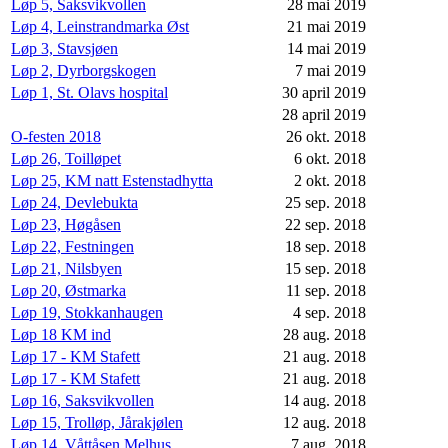
Løp 5, Saksvikvollen
28 mai 2019
Løp 4, Leinstrandmarka Øst
21 mai 2019
Løp 3, Stavsjøen
14 mai 2019
Løp 2, Dyrborgskogen
7 mai 2019
Løp 1, St. Olavs hospital
30 april 2019
28 april 2019
O-festen 2018
26 okt. 2018
Løp 26, Toilløpet
6 okt. 2018
Løp 25, KM natt Estenstadhytta
2 okt. 2018
Løp 24, Devlebukta
25 sep. 2018
Løp 23, Høgåsen
22 sep. 2018
Løp 22, Festningen
18 sep. 2018
Løp 21, Nilsbyen
15 sep. 2018
Løp 20, Østmarka
11 sep. 2018
Løp 19, Stokkanhaugen
4 sep. 2018
Løp 18 KM ind
28 aug. 2018
Løp 17 - KM Stafett
21 aug. 2018
Løp 17 - KM Stafett
21 aug. 2018
Løp 16, Saksvikvollen
14 aug. 2018
Løp 15, Trolløp, Jårakjølen
12 aug. 2018
Løp 14, Våttåsen Melhus
7 aug. 2018