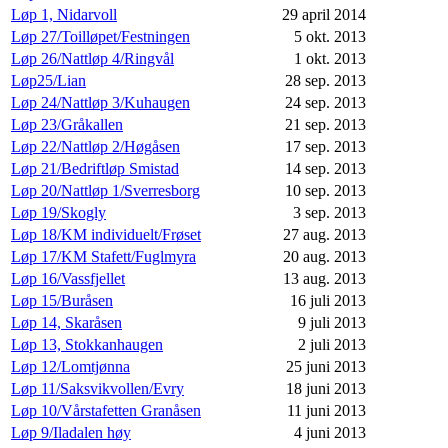
Løp 1, Nidarvoll
29 april 2014
Løp 27/Toilløpet/Festningen
5 okt. 2013
Løp 26/Nattløp 4/Ringvål
1 okt. 2013
Løp25/Lian
28 sep. 2013
Løp 24/Nattløp 3/Kuhaugen
24 sep. 2013
Løp 23/Gråkallen
21 sep. 2013
Løp 22/Nattløp 2/Høgåsen
17 sep. 2013
Løp 21/Bedriftløp Smistad
14 sep. 2013
Løp 20/Nattløp 1/Sverresborg
10 sep. 2013
Løp 19/Skogly
3 sep. 2013
Løp 18/KM individuelt/Frøset
27 aug. 2013
Løp 17/KM Stafett/Fuglmyra
20 aug. 2013
Løp 16/Vassfjellet
13 aug. 2013
Løp 15/Buråsen
16 juli 2013
Løp 14, Skaråsen
9 juli 2013
Løp 13, Stokkanhaugen
2 juli 2013
Løp 12/Lomtjønna
25 juni 2013
Løp 11/Saksvikvollen/Evry
18 juni 2013
Løp 10/Vårstafetten Granåsen
11 juni 2013
Løp 9/Iladalen høy
4 juni 2013