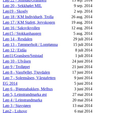
Løp 22 - Smistad/Granåsen
13 sep. 2014
Løp 20 - Sekkhølet MIL
9 sep. 2014
Løp19 - Skogly
2 sep. 2014
Løp 18 / KM Individuelt, Trolla
26 aug. 2014
Løp 17 / KM Stafett, Jervskogen
19 aug. 2014
Løp 16 / Saksvikvollen
12 aug. 2014
Løp15 / Stokkanhaugen
5 aug. 2014
Løp 14 - Resdalen
29 juli 2014
Løp 13 - Tømmerholt / Lomtjønna
15 juli 2014
Løp 12 / Eidåa
8 juli 2014
Løp11/Granåsen/Smistad
1 juli 2014
Løp 10 - Ulvåsen
24 juni 2014
Løp 9 / Trolløpet
21 juni 2014
Løp 8 - Vassfjellet, Tjuvdalen
17 juni 2014
Løp 7 - Solemsåsen, Vårstafetten
9 juni 2014
EG 2014
5 juni 2014
Løp 6 - Bjønnabakken, Melhus
3 juni 2014
Løp 5, Leinstrandmarka øst
27 mai 2014
Løp 4 / Leinstrandmarka
20 mai 2014
Løp 3 / Stavsjøen
13 mai 2014
Løp2 - Lohove
6 mai 2014