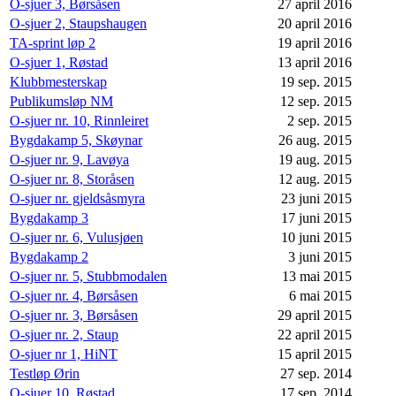
O-sjuer 3, Børsåsen
27 april 2016
O-sjuer 2, Staupshaugen
20 april 2016
TA-sprint løp 2
19 april 2016
O-sjuer 1, Røstad
13 april 2016
Klubbmesterskap
19 sep. 2015
Publikumsløp NM
12 sep. 2015
O-sjuer nr. 10, Rinnleiret
2 sep. 2015
Bygdakamp 5, Skøynar
26 aug. 2015
O-sjuer nr. 9, Lavøya
19 aug. 2015
O-sjuer nr. 8, Storåsen
12 aug. 2015
O-sjuer nr. gjeldsåsmyra
23 juni 2015
Bygdakamp 3
17 juni 2015
O-sjuer nr. 6, Vulusjøen
10 juni 2015
Bygdakamp 2
3 juni 2015
O-sjuer nr. 5, Stubbmodalen
13 mai 2015
O-sjuer nr. 4, Børsåsen
6 mai 2015
O-sjuer nr. 3, Børsåsen
29 april 2015
O-sjuer nr. 2, Staup
22 april 2015
O-sjuer nr 1, HiNT
15 april 2015
Testløp Ørin
27 sep. 2014
O-sjuer 10, Røstad
17 sep. 2014