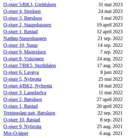
O-sjuer 5/BK3, Gjeldsåsen
31 mai 2023
O-sjuer 4, Storåsen
24 mai 2023
O-sjuer 3, Børsåsen
3 mai 2023
O-sjuer 2, Staupshaugen
19 april 2023
O-sjuer 1, Røstad
12 april 2023
Nattløp-Staupshaugen
21 sep. 2022
O-sjuer 10, Staup
14 sep. 2022
O-sjuer 9, Masteråsen
7 sep. 2022
O-sjuer 8, Vulusjøen
24 aug. 2022
O-sjuer 7/BK5, Storlidalen
17 aug. 2022
O-sjuer 6, Lavøya
8 juni 2022
O-sjuer 5, Nybrotta
25 mai 2022
O-sjuer 4/BK2, Nybrotta
18 mai 2022
O-sjuer 3, Langåselva
11 mai 2022
O-sjuer 2, Børsåsen
27 april 2022
O-sjuer 1, Røstad
20 april 2022
Treningsløp natt, Børsåsen
22 sep. 2021
O-sjuer 10, Røstad
8 sep. 2021
O-sjuer 9, Nybrotta
25 aug. 2021
Mor-O-løpet
6 aug. 2021