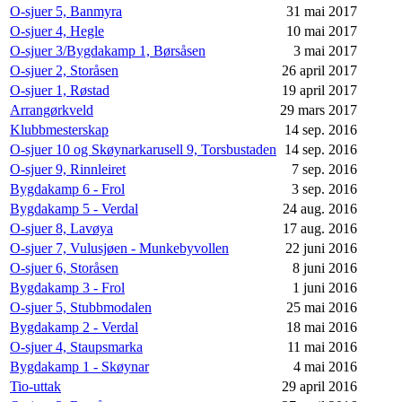
O-sjuer 5, Banmyra
31 mai 2017
O-sjuer 4, Hegle
10 mai 2017
O-sjuer 3/Bygdakamp 1, Børsåsen
3 mai 2017
O-sjuer 2, Storåsen
26 april 2017
O-sjuer 1, Røstad
19 april 2017
Arrangørkveld
29 mars 2017
Klubbmesterskap
14 sep. 2016
O-sjuer 10 og Skøynarkarusell 9, Torsbustaden
14 sep. 2016
O-sjuer 9, Rinnleiret
7 sep. 2016
Bygdakamp 6 - Frol
3 sep. 2016
Bygdakamp 5 - Verdal
24 aug. 2016
O-sjuer 8, Lavøya
17 aug. 2016
O-sjuer 7, Vulusjøen - Munkebyvollen
22 juni 2016
O-sjuer 6, Storåsen
8 juni 2016
Bygdakamp 3 - Frol
1 juni 2016
O-sjuer 5, Stubbmodalen
25 mai 2016
Bygdakamp 2 - Verdal
18 mai 2016
O-sjuer 4, Staupsmarka
11 mai 2016
Bygdakamp 1 - Skøynar
4 mai 2016
Tio-uttak
29 april 2016