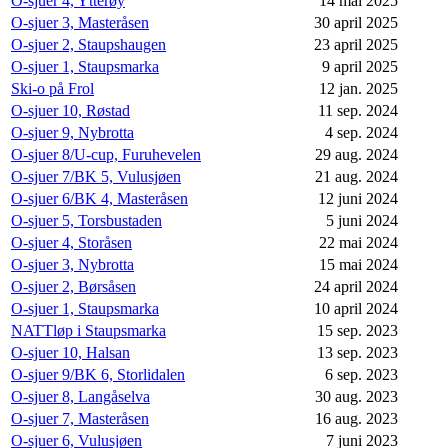
O-sjuer 4, Ytterøy
14 mai 2025
O-sjuer 3, Masteråsen
30 april 2025
O-sjuer 2, Staupshaugen
23 april 2025
O-sjuer 1, Staupsmarka
9 april 2025
Ski-o på Frol
12 jan. 2025
O-sjuer 10, Røstad
11 sep. 2024
O-sjuer 9, Nybrotta
4 sep. 2024
O-sjuer 8/U-cup, Furuhevelen
29 aug. 2024
O-sjuer 7/BK 5, Vulusjøen
21 aug. 2024
O-sjuer 6/BK 4, Masteråsen
12 juni 2024
O-sjuer 5, Torsbustaden
5 juni 2024
O-sjuer 4, Storåsen
22 mai 2024
O-sjuer 3, Nybrotta
15 mai 2024
O-sjuer 2, Børsåsen
24 april 2024
O-sjuer 1, Staupsmarka
10 april 2024
NATTløp i Staupsmarka
15 sep. 2023
O-sjuer 10, Halsan
13 sep. 2023
O-sjuer 9/BK 6, Storlidalen
6 sep. 2023
O-sjuer 8, Langåselva
30 aug. 2023
O-sjuer 7, Masteråsen
16 aug. 2023
O-sjuer 6, Vulusjøen
7 juni 2023