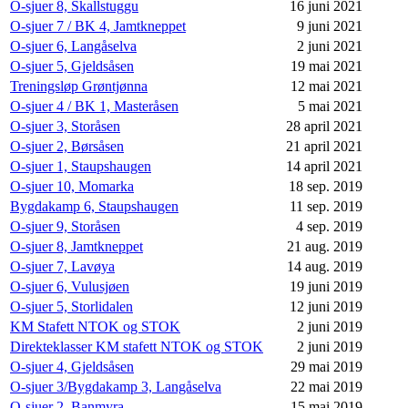
O-sjuer 8, Skallstuggu
16 juni 2021
O-sjuer 7 / BK 4, Jamtkneppet
9 juni 2021
O-sjuer 6, Langåselva
2 juni 2021
O-sjuer 5, Gjeldsåsen
19 mai 2021
Treningsløp Grøntjønna
12 mai 2021
O-sjuer 4 / BK 1, Masteråsen
5 mai 2021
O-sjuer 3, Storåsen
28 april 2021
O-sjuer 2, Børsåsen
21 april 2021
O-sjuer 1, Staupshaugen
14 april 2021
O-sjuer 10, Momarka
18 sep. 2019
Bygdakamp 6, Staupshaugen
11 sep. 2019
O-sjuer 9, Storåsen
4 sep. 2019
O-sjuer 8, Jamtkneppet
21 aug. 2019
O-sjuer 7, Lavøya
14 aug. 2019
O-sjuer 6, Vulusjøen
19 juni 2019
O-sjuer 5, Storlidalen
12 juni 2019
KM Stafett NTOK og STOK
2 juni 2019
Direkteklasser KM stafett NTOK og STOK
2 juni 2019
O-sjuer 4, Gjeldsåsen
29 mai 2019
O-sjuer 3/Bygdakamp 3, Langåselva
22 mai 2019
O-sjuer 2, Banmyra
15 mai 2019