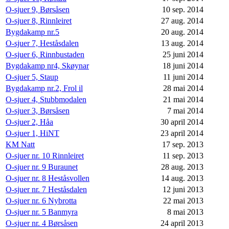
O-sjuer 9, Børsåsen
10 sep. 2014
O-sjuer 8, Rinnleiret
27 aug. 2014
Bygdakamp nr.5
20 aug. 2014
O-sjuer 7, Heståsdalen
13 aug. 2014
O-sjuer 6, Rinnbustaden
25 juni 2014
Bygdakamp nr4, Skøynar
18 juni 2014
O-sjuer 5, Staup
11 juni 2014
Bygdakamp nr.2, Frol il
28 mai 2014
O-sjuer 4, Stubbmodalen
21 mai 2014
O-sjuer 3, Børsåsen
7 mai 2014
O-sjuer 2, Håa
30 april 2014
O-sjuer 1, HiNT
23 april 2014
KM Natt
17 sep. 2013
O-sjuer nr. 10 Rinnleiret
11 sep. 2013
O-sjuer nr. 9 Buraunet
28 aug. 2013
O-sjuer nr. 8 Heståsvollen
14 aug. 2013
O-sjuer nr. 7 Heståsdalen
12 juni 2013
O-sjuer nr. 6 Nybrotta
22 mai 2013
O-sjuer nr. 5 Banmyra
8 mai 2013
O-sjuer nr. 4 Børsåsen
24 april 2013