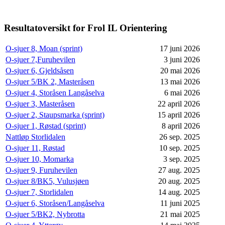
Resultatoversikt for Frol IL Orientering
O-sjuer 8, Moan (sprint)
17 juni 2026
O-sjuer 7,Furuhevilen
3 juni 2026
O-sjuer 6, Gjeldsåsen
20 mai 2026
O-sjuer 5/BK 2, Masteråsen
13 mai 2026
O-sjuer 4, Storåsen Langåselva
6 mai 2026
O-sjuer 3, Masteråsen
22 april 2026
O-sjuer 2, Staupsmarka (sprint)
15 april 2026
O-sjuer 1, Røstad (sprint)
8 april 2026
Nattløp Storlidalen
26 sep. 2025
O-sjuer 11, Røstad
10 sep. 2025
O-sjuer 10, Momarka
3 sep. 2025
O-sjuer 9, Furuhevilen
27 aug. 2025
O-sjuer 8/BK5, Vulusjøen
20 aug. 2025
O-sjuer 7, Storlidalen
14 aug. 2025
O-sjuer 6, Storåsen/Langåselva
11 juni 2025
O-sjuer 5/BK2, Nybrotta
21 mai 2025