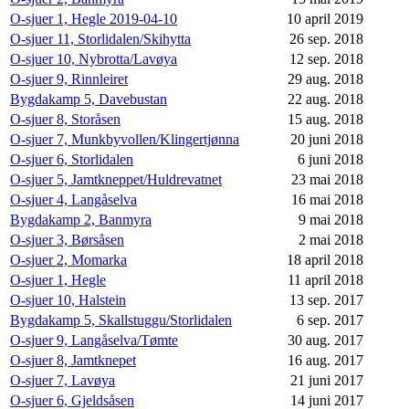
O-sjuer 1, Hegle 2019-04-10
10 april 2019
O-sjuer 11, Storlidalen/Skihytta
26 sep. 2018
O-sjuer 10, Nybrotta/Lavøya
12 sep. 2018
O-sjuer 9, Rinnleiret
29 aug. 2018
Bygdakamp 5, Davebustan
22 aug. 2018
O-sjuer 8, Storåsen
15 aug. 2018
O-sjuer 7, Munkbyvollen/Klingertjønna
20 juni 2018
O-sjuer 6, Storlidalen
6 juni 2018
O-sjuer 5, Jamtkneppet/Huldrevatnet
23 mai 2018
O-sjuer 4, Langåselva
16 mai 2018
Bygdakamp 2, Banmyra
9 mai 2018
O-sjuer 3, Børsåsen
2 mai 2018
O-sjuer 2, Momarka
18 april 2018
O-sjuer 1, Hegle
11 april 2018
O-sjuer 10, Halstein
13 sep. 2017
Bygdakamp 5, Skallstuggu/Storlidalen
6 sep. 2017
O-sjuer 9, Langåselva/Tømte
30 aug. 2017
O-sjuer 8, Jamtknepet
16 aug. 2017
O-sjuer 7, Lavøya
21 juni 2017
O-sjuer 6, Gjeldsåsen
14 juni 2017