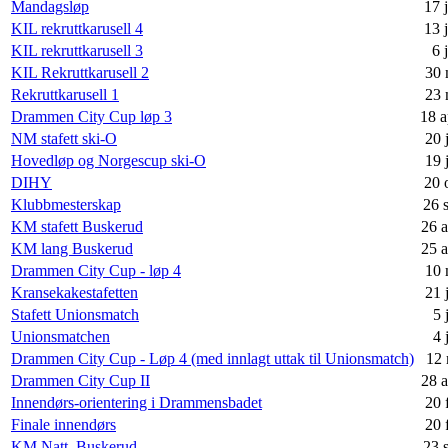
Mandagsløp
17 
KIL rekruttkarusell 4
13 
KIL rekruttkarusell 3
6 
KIL Rekruttkarusell 2
30 
Rekruttkarusell 1
23 
Drammen City Cup løp 3
18 a
NM stafett ski-O
20 
Hovedløp og Norgescup ski-O
19 
DIHY
20 
Klubbmesterskap
26 
KM stafett Buskerud
26 
KM lang Buskerud
25 
Drammen City Cup - løp 4
10 
Kransekakestafetten
21 
Stafett Unionsmatch
5 
Unionsmatchen
4 
Drammen City Cup - Løp 4 (med innlagt uttak til Unionsmatch)
12 
Drammen City Cup II
28 a
Innendørs-orientering i Drammensbadet
20 
Finale innendørs
20 
KM Natt, Buskerud
23 