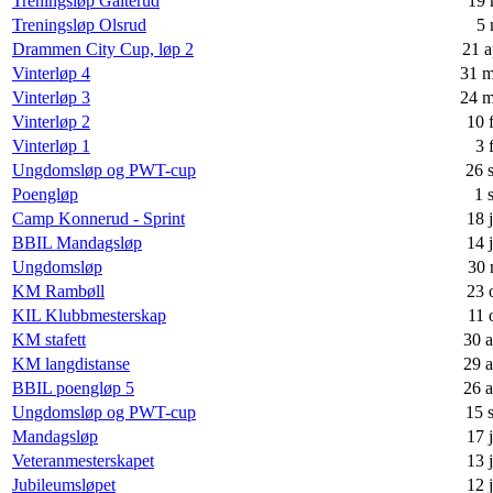
Treningsløp Galterud
19 
Treningsløp Olsrud
5 
Drammen City Cup, løp 2
21 a
Vinterløp 4
31 m
Vinterløp 3
24 m
Vinterløp 2
10 
Vinterløp 1
3 
Ungdomsløp og PWT-cup
26 
Poengløp
1 
Camp Konnerud - Sprint
18 
BBIL Mandagsløp
14 
Ungdomsløp
30 
KM Rambøll
23 
KIL Klubbmesterskap
11 
KM stafett
30 
KM langdistanse
29 
BBIL poengløp 5
26 
Ungdomsløp og PWT-cup
15 
Mandagsløp
17 
Veteranmesterskapet
13 
Jubileumsløpet
12 