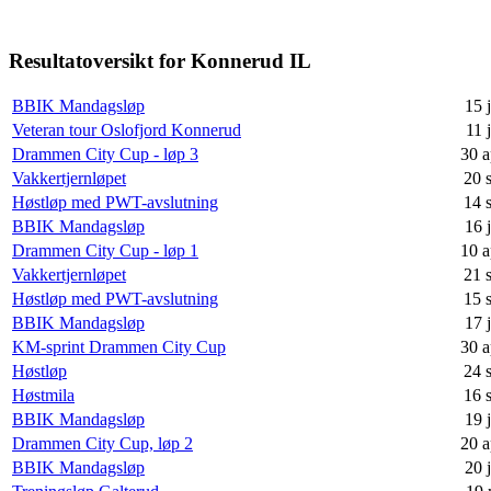
Resultatoversikt for Konnerud IL
BBIK Mandagsløp
15 
Veteran tour Oslofjord Konnerud
11 
Drammen City Cup - løp 3
30 a
Vakkertjernløpet
20 
Høstløp med PWT-avslutning
14 
BBIK Mandagsløp
16 
Drammen City Cup - løp 1
10 a
Vakkertjernløpet
21 
Høstløp med PWT-avslutning
15 
BBIK Mandagsløp
17 
KM-sprint Drammen City Cup
30 a
Høstløp
24 
Høstmila
16 
BBIK Mandagsløp
19 
Drammen City Cup, løp 2
20 a
BBIK Mandagsløp
20 