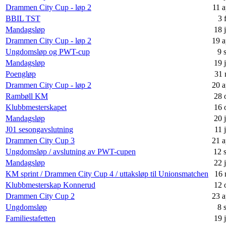
Drammen City Cup - løp 2
11 a
BBIL TST
3 
Mandagsløp
18 
Drammen City Cup - løp 2
19 a
Ungdomsløp og PWT-cup
9 
Mandagsløp
19 
Poengløp
31 
Drammen City Cup - løp 2
20 a
Rambøll KM
28 
Klubbmesterskapet
16 
Mandagsløp
20 
J01 sesongavslutning
11 
Drammen City Cup 3
21 a
Ungdomsløp / avslutning av PWT-cupen
12 
Mandagsløp
22 
KM sprint / Drammen City Cup 4 / uttaksløp til Unionsmatchen
16 
Klubbmesterskap Konnerud
12 
Drammen City Cup 2
23 a
Ungdomsløp
8 
Familiestafetten
19 