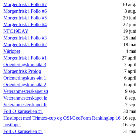
Morgenfrisk i Follo #7
10 aug
Morgenfrisk i Follo #6
3 aug
Morgenfrisk i Follo #5
29 jun
Morgenfrisk i Follo #4
22 jun
NFC19DAY
19 jun
Morgenfrisk i Follo #3
25 ma
Morgenfrisk i Follo #2
18 ma
Vårløpet
4 ma
Morgenfrisk i Follo #1
27 apri
Orienteringskurs økt 3
7 apri
Morgenfrisk Prolog
7 apri
Orienteringskurs økt 1
6 apri
Orienteringskurs økt 2
6 apri
Veteranmesterskapet sø
9 sep
Veteranmesterskapet lø
8 sep
Veteranmesterskapet fr
7 sep
Foll-O-karusellen #1
30 ma
Høstløpet med Trimtex-cup og OSI/GeoForm Rankingløp 16
16 sep
hostlopet
16 sep
Foll-O-karusellen #1
31 ma