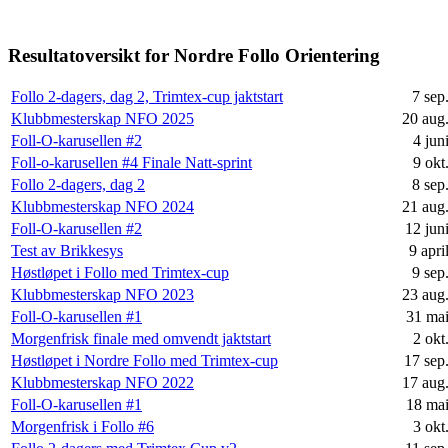
Resultatoversikt for Nordre Follo Orientering
Follo 2-dagers, dag 2, Trimtex-cup jaktstart
7 sep
Klubbmesterskap NFO 2025
20 aug
Foll-O-karusellen #2
4 jun
Foll-o-karusellen #4 Finale Natt-sprint
9 okt
Follo 2-dagers, dag 2
8 sep
Klubbmesterskap NFO 2024
21 aug
Foll-O-karusellen #2
12 jun
Test av Brikkesys
9 apri
Høstløpet i Follo med Trimtex-cup
9 sep
Klubbmesterskap NFO 2023
23 aug
Foll-O-karusellen #1
31 ma
Morgenfrisk finale med omvendt jaktstart
2 okt
Høstløpet i Nordre Follo med Trimtex-cup
17 sep
Klubbmesterskap NFO 2022
17 aug
Foll-O-karusellen #1
18 ma
Morgenfrisk i Follo #6
3 okt