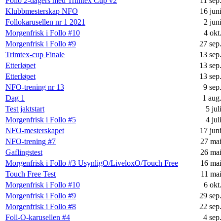
Follo 2-dagers med Trimtex Cup v2
11 sep
Klubbmesterskap NFO
16 jun
Follokarusellen nr 1 2021
2 jun
Morgenfrisk i Follo #10
4 okt
Morgenfrisk i Follo #9
27 sep
Trimtex-cup Finale
13 sep
Etterløpet
13 sep
Etterløpet
13 sep
NFO-trening nr 13
9 sep
Dag 1
1 aug
Test jaktstart
5 jul
Morgenfrisk i Follo #5
4 jul
NFO-mesterskapet
17 jun
NFO-trening #7
27 ma
Gaflingstest
26 ma
Morgenfrisk i Follo #3 UsynligO/LiveloxO/Touch Free
16 ma
Touch Free Test
11 ma
Morgenfrisk i Follo #10
6 okt
Morgenfrisk i Follo #9
29 sep
Morgenfrisk i Follo #8
22 sep
Foll-O-karusellen #4
4 sep