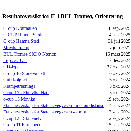
Resultatoversikt for IL i BUL Tromsø, Orientering
O-cup Krafthallen
18 sep. 2025
O CUP Hamna Skole
4 sep. 2025
O-cup Hamna Sted
31 juli 2025
Movika o-cup
17 juni 2025
BUL Tromsø SKI O Nærløp
16 mars 2025
Løpstest UiT
7 des. 2024
OD-løp
27 okt. 2024
O-cup 16 Storelva natt
10 okt. 2024
Gullskoløpet
6 okt. 2024
Krampetrekninga
5 okt. 2024
Ocup 15 - Finnvika Natt
3 okt. 2024
o-cup 13 Movika
19 sep. 2024
Etatsmesterskap for Statens vegvesen - mellomdistanse
14 sep. 2024
Etatsmesterskap for Statens vegvesen - sprint
13 sep. 2024
Ocup 12 - Skittenelv
12 sep. 2024
O-cup 11 Ekrehagen
5 sep. 2024