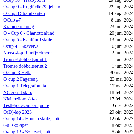
Ocup 10 - Håkøybotn
29 aug. 2024
O-cup 9 - Ruglfjellet/Skjelnan
22 aug. 2024
O-cup 8 Strandkanten
14 aug. 2024
OCup #7
8 aug. 2024
Krampetrekning
23 juni 2024
O - Cup 6 - Charlottenlund
20 juni 2024
O-cup 5 - Kaldfjord skole
13 juni 2024
Ocup 4 - Skavelva
6 juni 2024
Nær-o-løp Ramfjordmoen
2 juni 2024
Tromsø dobbeltsprint 1
1 juni 2024
Tromsø dobbeltsprint 2
1 juni 2024
O-Cup 3 Hella
30 mai 2024
O-cup 2 Fagereng
23 mai 2024
O-cup 1 Telegrafbukta
17 mai 2024
NC sprint ski-o
18 feb. 2024
NM mellom ski-o
17 feb. 2024
Testløp desember tjuetre
9 des. 2023
O(D)-løp 2023
29 okt. 2023
O-cup 14 - Hamna skole, natt
12 okt. 2023
Gullskoløpet
8 okt. 2023
O-cup 13 - Solneset, natt
5 okt. 2023