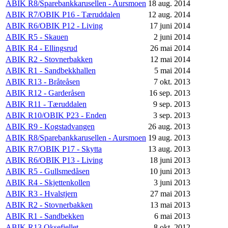
ABIK R8/Sparebankkarusellen - Aursmoen
18 aug. 2014
ABIK R7/OBIK P16 - Tæruddalen
12 aug. 2014
ABIK R6/OBIK P12 - Living
17 juni 2014
ABIK R5 - Skauen
2 juni 2014
ABIK R4 - Ellingsrud
26 mai 2014
ABIK R2 - Stovnerbakken
12 mai 2014
ABIK R1 - Sandbekkhallen
5 mai 2014
ABIK R13 - Bråteåsen
7 okt. 2013
ABIK R12 - Garderåsen
16 sep. 2013
ABIK R11 - Tæruddalen
9 sep. 2013
ABIK R10/OBIK P23 - Enden
3 sep. 2013
ABIK R9 - Kogstadvangen
26 aug. 2013
ABIK R8/Sparebankkarusellen - Aursmoen
19 aug. 2013
ABIK R7/OBIK P17 - Skytta
13 aug. 2013
ABIK R6/OBIK P13 - Living
18 juni 2013
ABIK R5 - Gullsmedåsen
10 juni 2013
ABIK R4 - Skjettenkollen
3 juni 2013
ABIK R3 - Hvalstjern
27 mai 2013
ABIK R2 - Stovnerbakken
13 mai 2013
ABIK R1 - Sandbekken
6 mai 2013
ABIK R13 Oksefjellet
8 okt. 2012