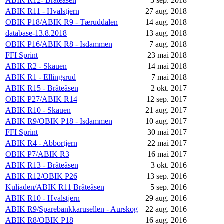
ABIK R12- Bråteåsen
3 sep. 2018
ABIK R11 - Hvalstjern
27 aug. 2018
OBIK P18/ABIK R9 - Tæruddalen
14 aug. 2018
database-13.8.2018
13 aug. 2018
OBIK P16/ABIK R8 - Isdammen
7 aug. 2018
FFI Sprint
23 mai 2018
ABIK R2 - Skauen
14 mai 2018
ABIK R1 - Ellingsrud
7 mai 2018
ABIK R15 - Bråteåsen
2 okt. 2017
OBIK P27/ABIK R14
12 sep. 2017
ABIK R10 - Skauen
21 aug. 2017
ABIK R9/OBIK P18 - Isdammen
10 aug. 2017
FFI Sprint
30 mai 2017
ABIK R4 - Abbortjern
22 mai 2017
OBIK P7/ABIK R3
16 mai 2017
ABIK R13 - Bråteåsen
3 okt. 2016
ABIK R12/OBIK P26
13 sep. 2016
Kuliaden/ABIK R11 Bråteåsen
5 sep. 2016
ABIK R10 - Hvalstjern
29 aug. 2016
ABIK R9/Sparebankkarusellen - Aurskog
22 aug. 2016
ABIK R8/OBIK P18
16 aug. 2016