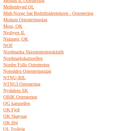
Melhus IL Orientering
Mellembygd OL
Midt-Norge Sør Bedriftsidrettskrets - Orientering
Modum Orienteringslag
Moss, OK
Nesbyen IL
Nidarøst, OK
NOF
Nordmarka Skiorienteringsklubb
Nordmarkskarusellen
Nordre Follo Orientering
Notodden Orienteringslag
NTNU-BIL
NTNUI Orientering
Nydalens SK
OBIK Orientering
OG karusellen
OK Fjell
OK Skøynar
OK Øst
OL Trollelg