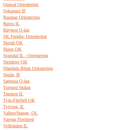
Oppsal Orientering
Orkanger IF
Raumar Orientering
Røros IL
Røyken O-lag
SK Freidig, Orientering
Skeidi,OK
Skien OK
Sogndal IL - Orientering
Steinkjer OK
Stjørdals-Blink Orientering
Sturla, IF
Sørreisa O-lag
Tormod Skilag
Trøsken IL
Tyin-Filefjell OK
Tyrving, IL
Vallset/Stange, OL
Varegg Fleridrett
Velledalen IL