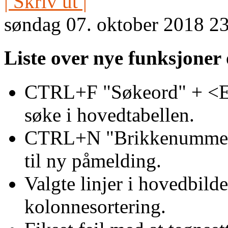
| Skriv ut |
søndag 07. oktober 2018 2
Liste over nye funksjoner o
CTRL+F "Søkeord" + <Ente
søke i hovedtabellen.
CTRL+N "Brikkenummer" 
til ny påmelding.
Valgte linjer i hovedbilde
kolonnesortering.