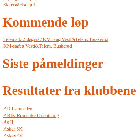
Skjærgårdscup 1
Kommende løp
Telemark 2-dagers / KM-lang Vestf&Telem. Buskerud
KM-stafett Vestf&Telem, Buskerud
Siste påmeldinger
Resultater fra klubbene
AB Karusellen
ABIK Romerike Orientering
Ås IL
Asker SK
Askøy OL