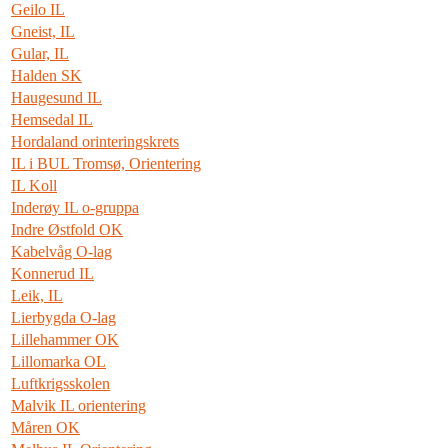
Geilo IL
Gneist, IL
Gular, IL
Halden SK
Haugesund IL
Hemsedal IL
Hordaland orinteringskrets
IL i BUL Tromsø, Orientering
IL Koll
Inderøy IL o-gruppa
Indre Østfold OK
Kabelvåg O-lag
Konnerud IL
Leik, IL
Lierbygda O-lag
Lillehammer OK
Lillomarka OL
Luftkrigsskolen
Malvik IL orientering
Måren OK