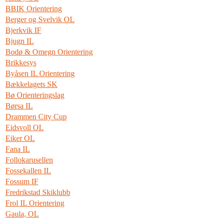
BBIK Orientering
Berger og Svelvik OL
Bjerkvik IF
Bjugn IL
Bodø & Omegn Orientering
Brikkesys
Byåsen IL Orientering
Bækkelagets SK
Bø Orienteringslag
Børsa IL
Drammen City Cup
Eidsvoll OL
Eiker OL
Fana IL
Follokarusellen
Fossekallen IL
Fossum IF
Fredrikstad Skiklubb
Frol IL Orientering
Gaula, OL