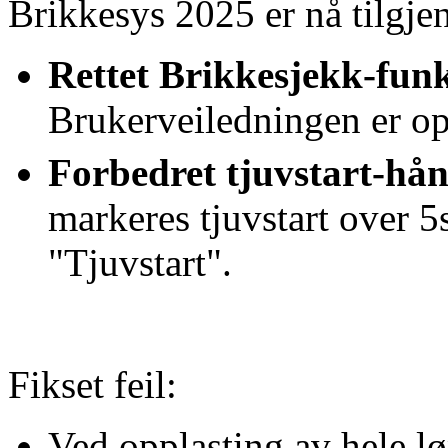
Brikkesys 2025 er nå tilgjen
Rettet Brikkesjekk-fun
Brukerveiledningen er op
Forbedret tjuvstart-hå
markeres tjuvstart over
"Tjuvstart".
Fikset feil:
Ved opplasting av hele lø