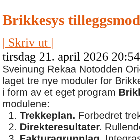
Brikkesys tilleggsmod
| Skriv ut |
tirsdag 21. april 2026 20:54
Sveinung Rekaa Notodden Orie
laget tre nye moduler for Brikk
i form av et eget program
Brik
modulene:
Trekkeplan.
Forbedret tre
Direkteresultater.
Rullende
Fakturagrunnlag.
Integra