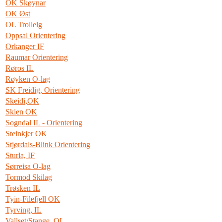
OK Skøynar
OK Øst
OL Trollelg
Oppsal Orientering
Orkanger IF
Raumar Orientering
Røros IL
Røyken O-lag
SK Freidig, Orientering
Skeidi,OK
Skien OK
Sogndal IL - Orientering
Steinkjer OK
Stjørdals-Blink Orientering
Sturla, IF
Sørreisa O-lag
Tormod Skilag
Trøsken IL
Tyin-Filefjell OK
Tyrving, IL
Vallset/Stange, OL