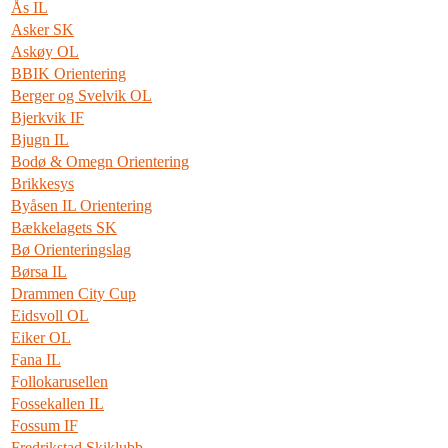
Ås IL
Asker SK
Askøy OL
BBIK Orientering
Berger og Svelvik OL
Bjerkvik IF
Bjugn IL
Bodø & Omegn Orientering
Brikkesys
Byåsen IL Orientering
Bækkelagets SK
Bø Orienteringslag
Børsa IL
Drammen City Cup
Eidsvoll OL
Eiker OL
Fana IL
Follokarusellen
Fossekallen IL
Fossum IF
Fredrikstad Skiklubb