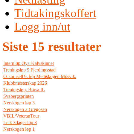
Tidtakingskoffert
Logg inn/ut
Siste 15 resultater
Internløp Øya-Kalvskinnet
Treningsløp 9 Fjerdingsstad
O-karusell 9. løp Mettiskogen Mosvik.
Klubbmesterskap 2026
Treningsløp, Børsa IL
Svabergsprinten
Nerskogen løp 3
Nerskogen 2 Gregosen
VBIL/VeteranTour
Leik 3dager løp 3
Nerskogen løp 1