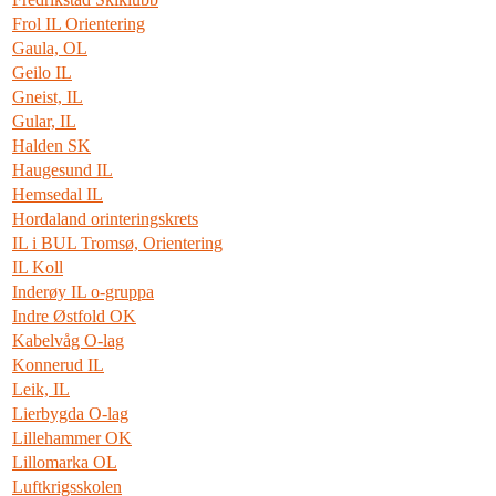
Frol IL Orientering
Gaula, OL
Geilo IL
Gneist, IL
Gular, IL
Halden SK
Haugesund IL
Hemsedal IL
Hordaland orinteringskrets
IL i BUL Tromsø, Orientering
IL Koll
Inderøy IL o-gruppa
Indre Østfold OK
Kabelvåg O-lag
Konnerud IL
Leik, IL
Lierbygda O-lag
Lillehammer OK
Lillomarka OL
Luftkrigsskolen