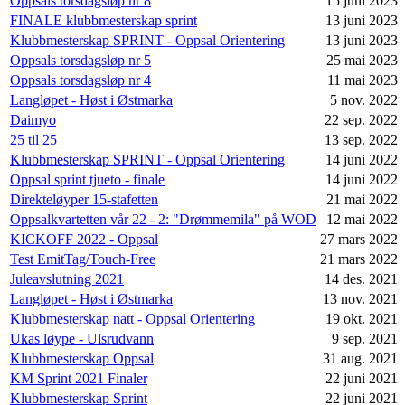
Oppsals torsdagsløp nr 8
15 juni 2023
FINALE klubbmesterskap sprint
13 juni 2023
Klubbmesterskap SPRINT - Oppsal Orientering
13 juni 2023
Oppsals torsdagsløp nr 5
25 mai 2023
Oppsals torsdagsløp nr 4
11 mai 2023
Langløpet - Høst i Østmarka
5 nov. 2022
Daimyo
22 sep. 2022
25 til 25
13 sep. 2022
Klubbmesterskap SPRINT - Oppsal Orientering
14 juni 2022
Oppsal sprint tjueto - finale
14 juni 2022
Direkteløyper 15-stafetten
21 mai 2022
Oppsalkvartetten vår 22 - 2: "Drømmemila" på WOD
12 mai 2022
KICKOFF 2022 - Oppsal
27 mars 2022
Test EmitTag/Touch-Free
21 mars 2022
Juleavslutning 2021
14 des. 2021
Langløpet - Høst i Østmarka
13 nov. 2021
Klubbmesterskap natt - Oppsal Orientering
19 okt. 2021
Ukas løype - Ulsrudvann
9 sep. 2021
Klubbmesterskap Oppsal
31 aug. 2021
KM Sprint 2021 Finaler
22 juni 2021
Klubbmesterskap Sprint
22 juni 2021