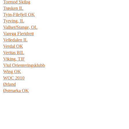
Tormod Skilag
Trøsken IL
Tyin-Filefjell OK
Tyrving, IL
Vallset/Stange, OL
Varegg Fleridrett
Velledalen IL
Verdal OK
Veritas BIL
Viking, TIF
Viul Orienteringsklubb
Wing OK
WOC 2010
Ørland
Østmarka OK