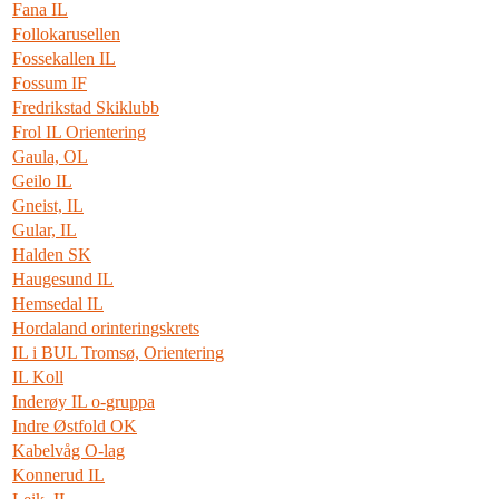
Fana IL
Follokarusellen
Fossekallen IL
Fossum IF
Fredrikstad Skiklubb
Frol IL Orientering
Gaula, OL
Geilo IL
Gneist, IL
Gular, IL
Halden SK
Haugesund IL
Hemsedal IL
Hordaland orinteringskrets
IL i BUL Tromsø, Orientering
IL Koll
Inderøy IL o-gruppa
Indre Østfold OK
Kabelvåg O-lag
Konnerud IL