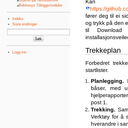
Utskrift på Termoskriver
Kan 
Brikkesys Tilleggsmoduler
https://github.
fører deg til ei 
Indeks
og trykk på den 
Siste endringer
til Download
installasjonsvei
Trekkeplan
Logg inn
Forbedret trekk
startlister.
Planlegging.
I
båser, med um
hjelperapporter
post 1.
Trekking.
Samla
Verktøy for å 
hverandre i s