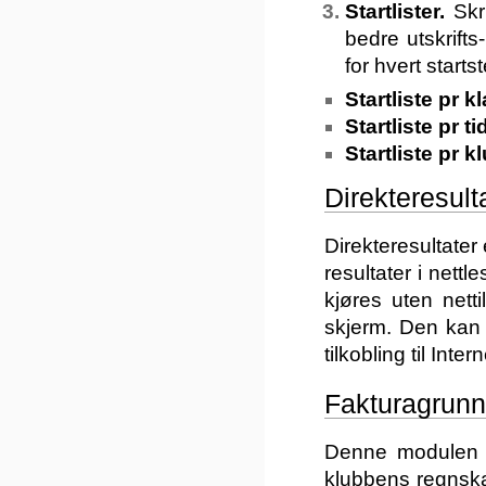
Startlister.
Skr
bedre utskrifts-
for hvert starts
Startliste pr k
Startliste pr ti
Startliste pr k
Direkteresult
Direkteresultater 
resultater i nett
kjøres uten nett
skjerm. Den kan 
tilkobling til Intern
Fakturagrunn
Denne modulen e
klubbens regnska