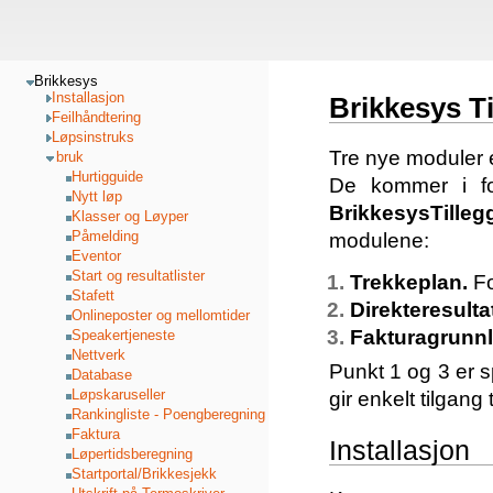
Brikkesys
Installasjon
Brikkesys T
Feilhåndtering
Løpsinstruks
Tre nye moduler er
bruk
Hurtigguide
De kommer i fo
Nytt løp
BrikkesysTilleg
Klasser og Løyper
Påmelding
modulene:
Eventor
Start og resultatlister
Trekkeplan.
Fo
Stafett
Direkteresulta
Onlineposter og mellomtider
Fakturagrunnl
Speakertjeneste
Nettverk
Punkt 1 og 3 er s
Database
Løpskaruseller
gir enkelt tilgang
Rankingliste - Poengberegning
Faktura
Installasjon
Løpertidsberegning
Startportal/Brikkesjekk