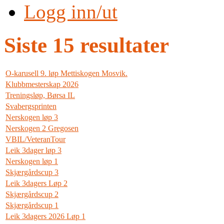
Logg inn/ut
Siste 15 resultater
O-karusell 9. løp Mettiskogen Mosvik.
Klubbmesterskap 2026
Treningsløp, Børsa IL
Svabergsprinten
Nerskogen løp 3
Nerskogen 2 Gregosen
VBIL/VeteranTour
Leik 3dager løp 3
Nerskogen løp 1
Skjærgårdscup 3
Leik 3dagers Løp 2
Skjærgårdscup 2
Skjærgårdscup 1
Leik 3dagers 2026 Løp 1