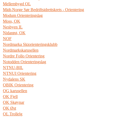
Mellembygd OL
Midt-Norge Sør Bedriftsidrettskrets - Orientering
Modum Orienteringslag
Moss, OK
Nesbyen IL
Nidarøst, OK
NOF
Nordmarka Skiorienteringsklubb
Nordmarkskarusellen
Nordre Follo Orientering
Notodden Orienteringslag
NTNU-BIL
NTNUI Orientering
Nydalens SK
OBIK Orientering
OG karusellen
OK Fjell
OK Skøynar
OK Øst
OL Trollelg