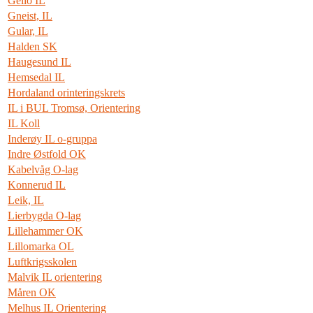
Geilo IL
Gneist, IL
Gular, IL
Halden SK
Haugesund IL
Hemsedal IL
Hordaland orinteringskrets
IL i BUL Tromsø, Orientering
IL Koll
Inderøy IL o-gruppa
Indre Østfold OK
Kabelvåg O-lag
Konnerud IL
Leik, IL
Lierbygda O-lag
Lillehammer OK
Lillomarka OL
Luftkrigsskolen
Malvik IL orientering
Måren OK
Melhus IL Orientering