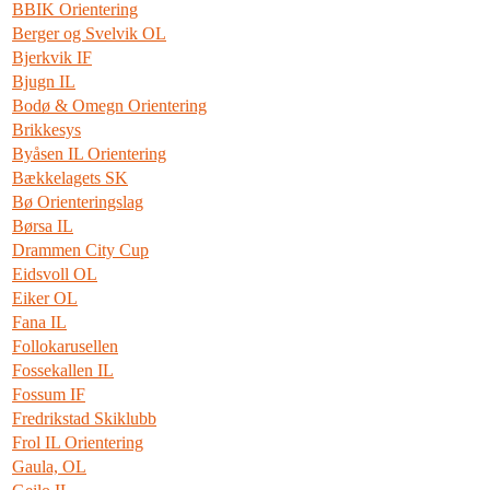
BBIK Orientering
Berger og Svelvik OL
Bjerkvik IF
Bjugn IL
Bodø & Omegn Orientering
Brikkesys
Byåsen IL Orientering
Bækkelagets SK
Bø Orienteringslag
Børsa IL
Drammen City Cup
Eidsvoll OL
Eiker OL
Fana IL
Follokarusellen
Fossekallen IL
Fossum IF
Fredrikstad Skiklubb
Frol IL Orientering
Gaula, OL