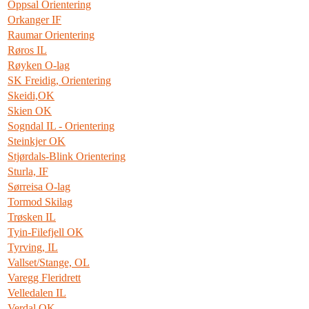
Oppsal Orientering
Orkanger IF
Raumar Orientering
Røros IL
Røyken O-lag
SK Freidig, Orientering
Skeidi,OK
Skien OK
Sogndal IL - Orientering
Steinkjer OK
Stjørdals-Blink Orientering
Sturla, IF
Sørreisa O-lag
Tormod Skilag
Trøsken IL
Tyin-Filefjell OK
Tyrving, IL
Vallset/Stange, OL
Varegg Fleridrett
Velledalen IL
Verdal OK